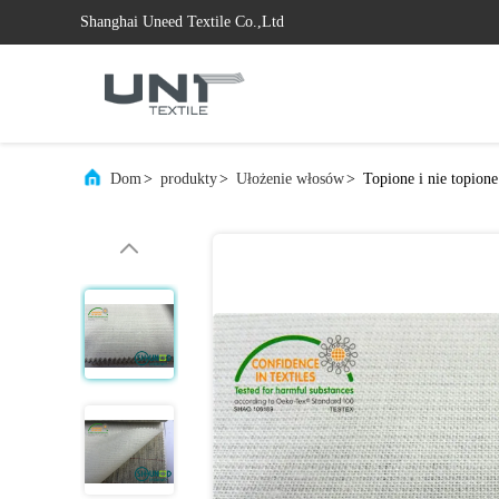
Shanghai Uneed Textile Co.,Ltd
Dom
>
produkty
>
Ułożenie włosów
>
Topione i nie topion