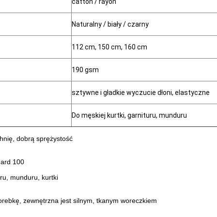
catton / rayon
Naturalny / biały / czarny
112 cm, 150 cm, 160 cm
190 gsm
sztywne i gładkie wyczucie dłoni, elastyczne
Do męskiej kurtki, garnituru, munduru
hnię, dobrą sprężystość
dard 100
uru, munduru, kurtki
orebkę, zewnętrzna jest silnym, tkanym woreczkiem