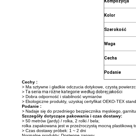
Kompozycja
Kolor
Szerokość
Waga
Cecha
Podanie
Cechy :
> Ma sztywne i gładkie odczucia dotykowe, czystą powierzc
>
Ta seria ma różne kategorie według dobrej jakości
> Dobra odporność i stabilność wymiarów
> Ekologiczne produkty, uzyskaj certyfikat OEKO-TEX stan
Podanie :
> Nadaje się do przedniego bezpiecznika męskiego,
garnit
Szczegóły dotyczące pakowania i czas dostawy:
> 50 metrów (jardy) / rolka, 2 rolki / bela;
rolka zapakowana jest w przeźroczystą mocną plastikową t
> Czas dostawy próbek: 1 ~ 2 dni
Normalne produkty: Dostępne zapasy