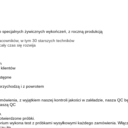
o specjalnych żywicznych wykończeń, z roczną produkcją
cowników, w tym 30 starszych techników
cały czas się rozwija
h
klientów
ostępne
i przychodzą i z powrotem
ia, z wyjątkiem naszej kontroli jakości w zakładzie, nasza QC b
naszą QC
p.
otwierdzone próbki.
 wykona test z próbkami wysyłkowymi każdego zamówienia.
Włącz
zu itp.,