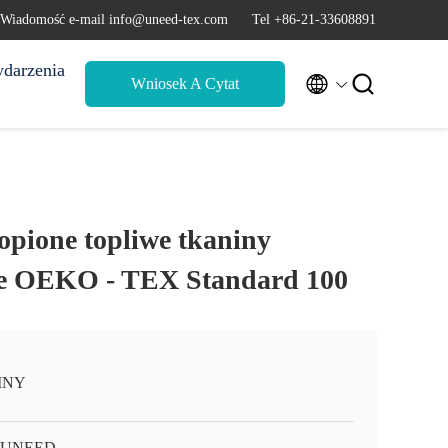
Wiadomość e-mail info@uneed-tex.com
Tel +86-21-33608891
darzenia


Wniosek A Cytat
topione topliwe tkaniny
jne OEKO - TEX Standard 100
INY
-UNEED