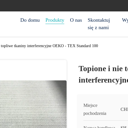
Do domu
Produkty
O nas
Skontaktuj
Wy
się z nami
e topliwe tkaniny interferencyjne OEKO - TEX Standard 100
Topione i nie 
interferency
Miejsce
CH
pochodzenia
Nazwa handlowa
SH