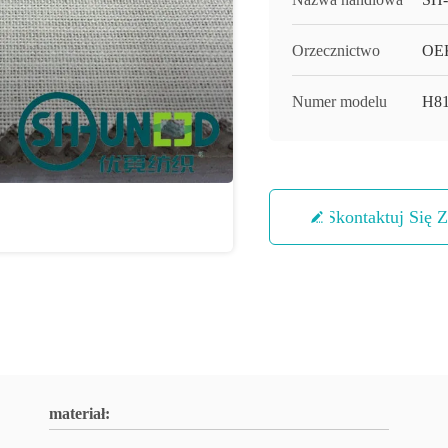
Orzecznictwo
OEK
Numer modelu
H8
Skontaktuj Się 
materiał: