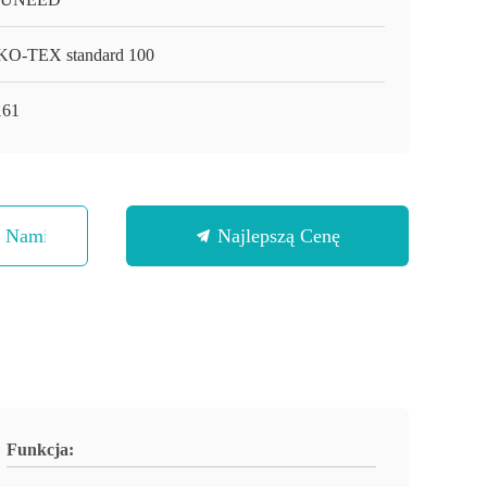
O-TEX standard 100
161
Z Nami
Najlepszą Cenę
Funkcja: