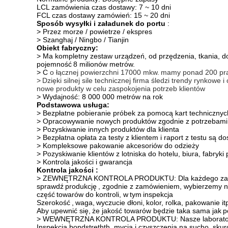
LCL zamówienia czas dostawy: 7 ~ 10 dni
FCL czas dostawy zamówień: 15 ~ 20 dni
Sposób wysyłki i załadunek do portu
:
> Przez morze / powietrze / ekspres
> Szanghaj / Ningbo / Tianjin
Obiekt fabryczny:
> Ma kompletny zestaw urządzeń, od przędzenia, tkania, d
pojemność
8 milionów metrów.
> C
o łącznej powierzchni 17000 mkw.
mamy ponad 200 pra
>
Dzięki silnej sile technicznej firma śledzi trendy rynkowe i 
nowe produkty w celu zaspokojenia potrzeb klientów
> Wydajność: 8 000 000 metrów na rok
Podstawowa usługa:
> Bezpłatne pobieranie próbek za pomocą kart technicznyc
> Opracowywanie nowych produktów zgodnie z potrzebami 
> Pozyskiwanie innych produktów dla klienta
> Bezpłatna opłata za testy z klientem i raport z testu są d
> Kompleksowe pakowanie akcesoriów do odzieży
> Pozyskiwanie klientów z lotniska do hotelu, biura, fabryk
> Kontrola jakości i gwarancja
Kontrola jakości :
> ZEWNĘTRZNA KONTROLA PRODUKTU: Dla każdego zamówien
sprawdź
produkcję
, zgodnie z zamówieniem, wybierzemy 
część
towarów do kontroli, w
tym
inspekcja
Szerokość
,
waga,
wyczucie dłoni,
kolor, rolka, pakowanie it
Aby upewnić się,
że jakość towarów będzie taka sama jak
p
> WEWNĘTRZNA KONTROLA PRODUKTU: Nasze laboratorium
Inspekcja bondstrethth, mycia i czyszczenia na sucho, skurc