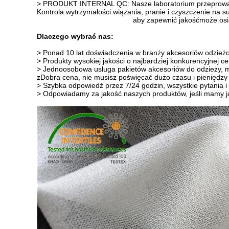
> PRODUKT INTERNAL QC: Nasze laboratorium przeprowadz
Kontrola wytrzymałości wiązania, pranie i czyszczenie na su
aby zapewnić jakość
może osi
Dlaczego wybrać nas:
> Ponad 10 lat doświadczenia w branży akcesoriów odzież
> Produkty wysokiej jakości o najbardziej konkurencyjnej ce
> Jednoosobowa usługa pakietów akcesoriów do odzieży, 
z
Dobra cena, nie musisz poświęcać dużo czasu i pieniędzy
> Szybka odpowiedź przez 7/24 godzin, wszystkie pytania i
> Odpowiadamy za jakość naszych produktów, jeśli mamy ja