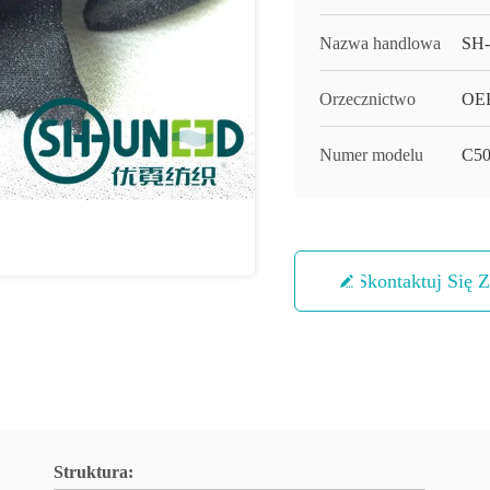
Nazwa handlowa
SH
Orzecznictwo
OEK
Numer modelu
C5
Skontaktuj Się 
Struktura: