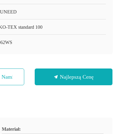
-UNEED
O-TEX standard 100
062WS
Z Nami
Najlepszą Cenę
Materiał: