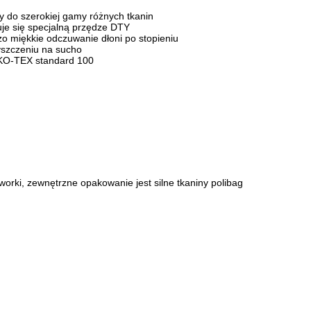
y do szerokiej gamy różnych tkanin
uje się specjalną przędze DTY
o miękkie odczuwanie dłoni po stopieniu
yszczeniu na sucho
OEKO-TEX standard 100
worki, zewnętrzne opakowanie jest silne tkaniny polibag