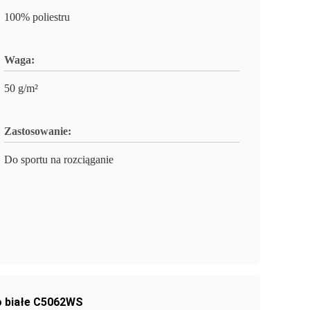
100% poliestru
Waga:
50 g/m²
Zastosowanie:
Do sportu na rozciąganie
o białe C5062WS