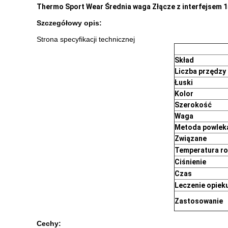
Thermo Sport Wear Średnia waga Złącze z interfejsem 
Szczegółowy opis:
Strona specyfikacji technicznej
Skład
Liczba przędzy
Łuski
Kolor
Szerokość
Waga
Metoda powlek
Związane
Temperatura ro
Ciśnienie
Czas
Leczenie opiek
Zastosowanie
Cechy: