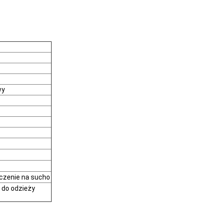
wy
czenie na sucho
ę do odzieży