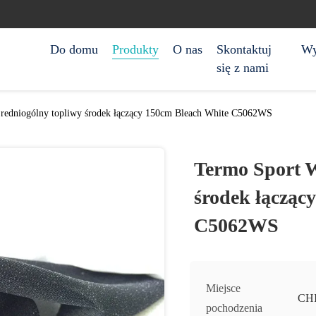
Do domu
Produkty
O nas
Skontaktuj
Wy
się z nami
redniogólny topliwy środek łączący 150cm Bleach White C5062WS
Termo Sport W
środek łącząc
C5062WS
Miejsce
CH
pochodzenia