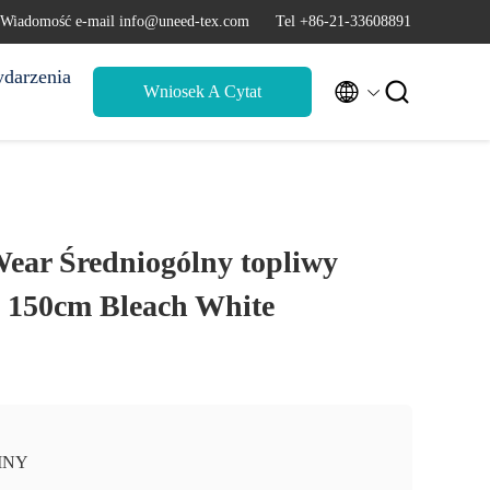
Wiadomość e-mail info@uneed-tex.com
Tel +86-21-33608891
darzenia


Wniosek A Cytat
ear Średniogólny topliwy
y 150cm Bleach White
INY