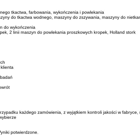
nego tkactwa, farbowania, wykończenia i powlekania
zyny do tkactwa wodnego, maszyny do zszywania, maszyny do nietkan
n do wykończenia
pek, 2 linii maszyn do powlekania proszkowych kropek, Holland stork
ych
klienta
 badań
powrót
ku każdego zamówienia, z wyjątkiem kontroli jakości w fabryce
wybierze
yniki potwierdzone.