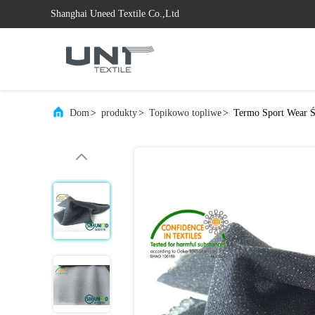
Shanghai Uneed Textile Co.,Ltd
Dom
>
produkty
>
Topikowo topliwe
>
Termo Sport Wear Ś