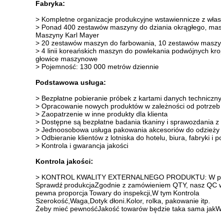
Fabryka:
> Kompletne organizacje produkcyjne wstawiennicze z włas
> Ponad 400 zestawów maszyny do dziania okrągłego, mas
Maszyny Karl Mayer
> 20 zestawów maszyn do farbowania, 10 zestawów maszy
> 4 linii koreańskich maszyn do powlekania podwójnych kro
głowice maszynowe
> Pojemność: 130 000 metrów dziennie
Podstawowa usługa:
> Bezpłatne pobieranie próbek z kartami danych techniczn
> Opracowanie nowych produktów w zależności od potrzeb 
> Zaopatrzenie w inne produkty dla klienta
> Dostępne są bezpłatne badania tkaniny i sprawozdania z
> Jednoosobowa usługa pakowania akcesoriów do odzieży
> Odbieranie klientów z lotniska do hotelu, biura, fabryki i 
> Kontrola i gwarancja jakości
Kontrola jakości:
> KONTROL KWALITY EXTERNALNEGO PRODUKTU: W przypad
Sprawdź
produkcja
Zgodnie z zamówieniem QTY, nasz QC 
pewna proporcja
Towary do inspekcji,
W tym
Kontrola
Szerokość
,
Waga,
Dotyk dłoni.
Kolor, rolka, pakowanie itp.
Żeby mieć pewność
Jakość towarów będzie taka sama jak
W