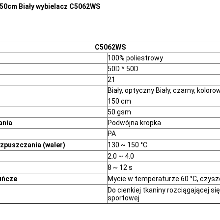
150cm Biały wybielacz C5062WS
C5062WS
100% poliestrowy
50D * 50D
21
Biały, optyczny Biały, czarny, koloro
150 cm
50 gsm
ania
Podwójna kropka
PA
zpuszczania (waler)
130 ~ 150 °C
2.0 ~ 4.0
8 ~ 12 s
uńcze
Mycie w temperaturze 60 °C, czysz
Do cienkiej tkaniny rozciągającej si
sportowej