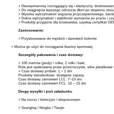
> Dwuwymiarowy rozciągający się i elastyczny, dostosowan
> Do osiągnięcia lepszego odczucia dłoni po stopieniu stos
> Wysoka wytrzymałość wiązania przyczepieniowego, bardz
> Dobra wytrzymałość i stabilność wymiarów po praniu i cz
> Produkty przyjazne dla środowiska, uzyskaj certyfikat 
Zastosowanie:
> Przystosowane do męskich i damskich kolorów
> Można go użyć do rozciągania tkaniny sportowej
Szczegóły pakowania i czas dostawy:
> 100 metrów (jardy) / rolka, 2 rolki / bale;
Rola jest opakowana przez przezroczyste, silne plastikowe 
> Czas dostawy próbek: 1 ~ 2 dni
Produkty standardowe: dostępne zapasy
Czas dostawy zamówień LCL: 7~10 dni
Czas dostawy zamówień FCL: 10 ~ 15 dni
Drogę wysyłki i port załadunku
:
> Na morzu / lotniczym / ekspresowym
> Szanghaj / Ningbo / Tianjin