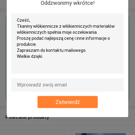
Zobacz więcej
Oddzwonimy wkrótce!
Uzyskaj najlepszą cenę za
Tkaniny włókiennicze z
włókienniczych materiałów
włókienniczych
Kontyntynuj
Zatwierdź
Polecane produkty