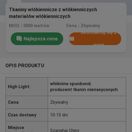
Tkaniny włókiennicze z włókienniczych
materiałów włókienniczych
MOQ：5000 metrów
Cena：Zbywalny
Skontaktuj się z
Najlepsza cena
nami
OPIS PRODUKTU
włóknina spunbond
,
High Light:
producent tkanin nienasyconych
Cena
Zbywalny
Czas dostawy
10-15 dni
Miejsce
Szanghai Chiny