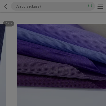
7
/
7