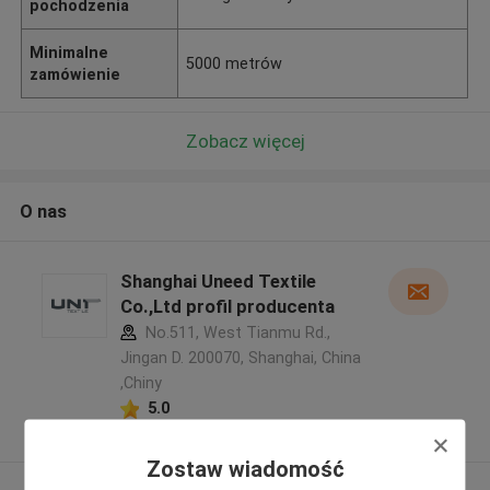
pochodzenia
Minimalne
5000 metrów
zamówienie
Zobacz więcej
O nas
Shanghai Uneed Textile
Co.,Ltd profil producenta
No.511, West Tianmu Rd.,
Jingan D. 200070, Shanghai, China
,Chiny
5.0
zweryfikowane Dostawca
Zostaw wiadomość