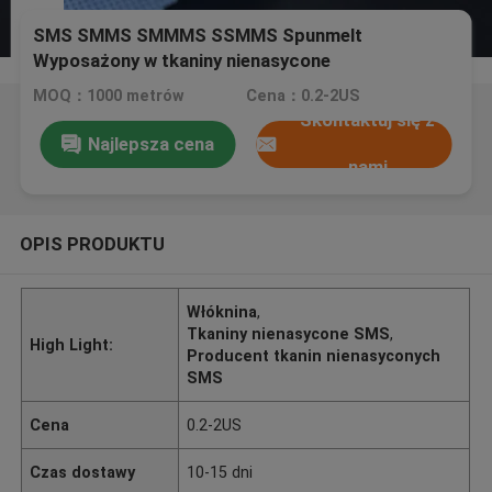
SMS SMMS SMMMS SSMMS Spunmelt
Wyposażony w tkaniny nienasycone
MOQ：1000 metrów
Cena：0.2-2US
Skontaktuj się z
Najlepsza cena
nami
OPIS PRODUKTU
Włóknina
,
Tkaniny nienasycone SMS
,
High Light:
Producent tkanin nienasyconych
SMS
Cena
0.2-2US
Czas dostawy
10-15 dni