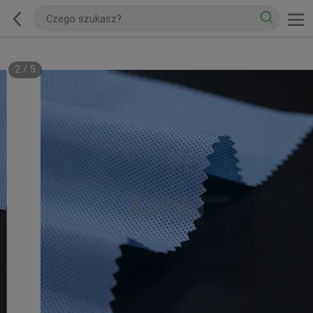
2
/
5