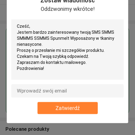
Zostaw wiadomość
Oddzwonimy wkrótce!
Zobacz więcej
Uzyskaj najlepszą cenę za
SMS SMMS SMMMS SSMMS
Spunmelt Wyposażony w tkaniny
nienasycone
Kontyntynuj
Zatwierdź
Polecane produkty