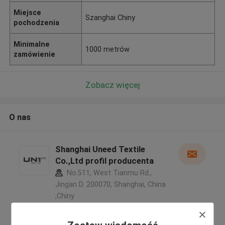
Miejsce
Szanghai Chiny
pochodzenia
Minimalne
1000 metrów
zamówienie
Zobacz więcej
O nas
Shanghai Uneed Textile
Co.,Ltd profil producenta
No.511, West Tianmu Rd.,
Jingan D. 200070, Shanghai, China
,Chiny
5.0
zweryfikowane Dostawca