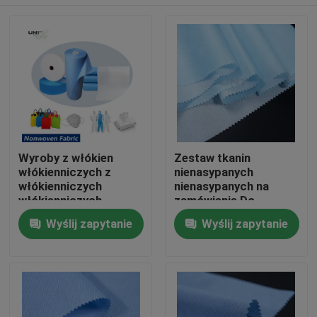
Wyroby z włókien
Zestaw tkanin
włókienniczych z
nienasypanych
włókienniczych
nienasypanych na
włókienniczych
zamówienie Do
leczenia medycznego
Do domu
Wyślij zapytanie
Wyślij zapytanie
Produkty
O nas