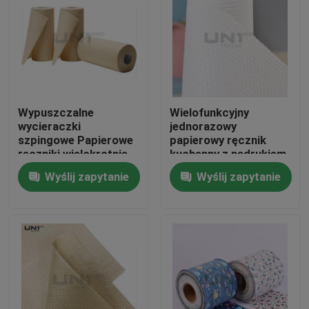
Wypuszczalne
Wielofunkcyjny
wycieraczki
jednorazowy
szpingowe Papierowe
papierowy ręcznik
ręczniki wielokrotnie
kuchenny z nadrukiem
używane ubrania do
z włókniny spunlace
Wyślij zapytanie
Wyślij zapytanie
czyszczenia kuchni
130 gm
Do domu
Produkty
O nas