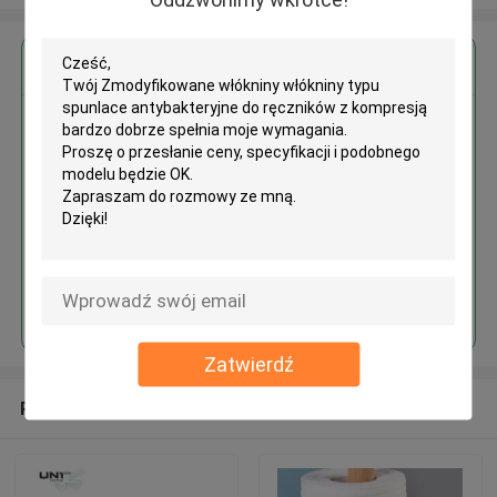
Uzyskaj najlepszą cenę za
Zmodyfikowane włókniny
włókniny typu spunlace
antybakteryjne do ręczników z
kompresją
Kontyntynuj
Zatwierdź
Polecane produkty