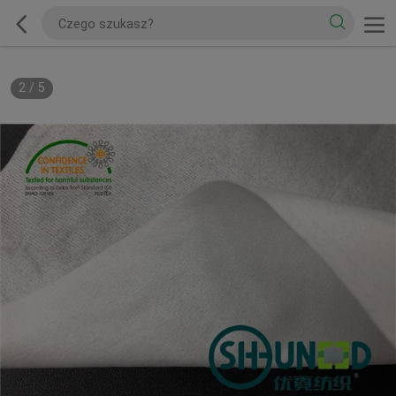
2
/
5