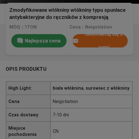
Zmodyfikowane włókniny włókniny typu spunlace
antybakteryjne do ręczników z kompresją
MOQ：1TON
Cena：Neigotiation
Skontaktuj się z
Najlepsza cena
nami
OPIS PRODUKTU
High Light:
biała włóknina
,
surowiec z włókniny
Cena
Neigotiation
Czas dostawy
7-10 dni
Miejsce
CN
pochodzenia