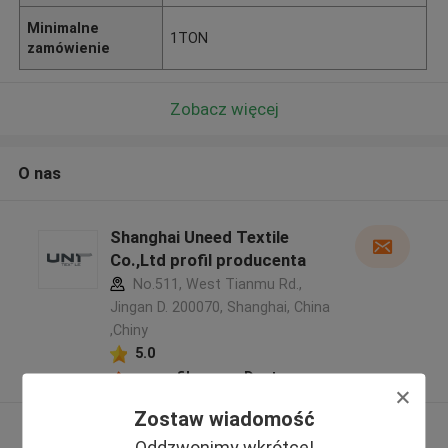
Minimalne
1TON
zamówienie
Zobacz więcej
O nas
Shanghai Uneed Textile
Co.,Ltd profil producenta
No.511, West Tianmu Rd.,
Jingan D. 200070, Shanghai, China
,Chiny
5.0
zweryfikowane Dostawca
Zostaw wiadomość
Zobacz więcej
Oddzwonimy wkrótce!